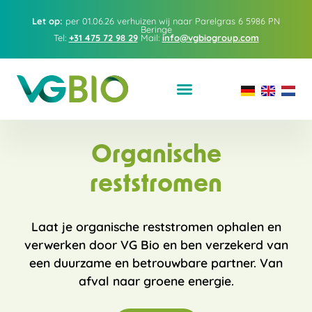
Let op:
per 01.06.26 verhuizen wij naar Parelgras 6
5986 PN
Beringe
Tel:
+31 475 72 98 29
Mail:
info@vgbiogroup.com
Organische
reststromen
Laat je organische reststromen ophalen en
verwerken door VG Bio en ben verzekerd van
een duurzame en betrouwbare partner. Van
afval naar groene energie.